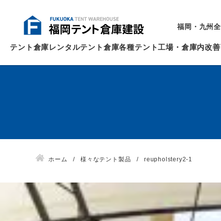
福岡・九州全
テント倉庫
レンタルテント倉庫
各種テント
工場・倉庫内改善
ホーム
様々なテント製品
reupholstery2-1