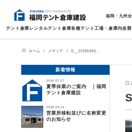
福岡・九州全
テント倉庫
レンタルテント倉庫
各種テント
工場・倉庫内改善
ホーム
メディア
S__11591692...
新着情報
2026.07.27
夏季休業のご案内 ｜福岡
テント倉庫建設
S
2026.05.13
営業所移転並びに名称変更
のお知らせ